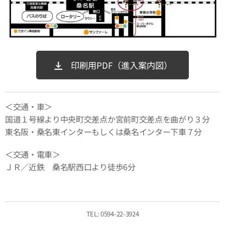
印刷用PDF（進入案内図）
＜交通・車＞
国道１号線より中央町交差点か宮前町交差点を曲がり３分
東名阪・桑名東インターもしくは桑名インター下車７分
＜交通・電車＞
ＪＲ／近鉄 桑名駅西口より徒歩6分
TEL: 0594-22-3924