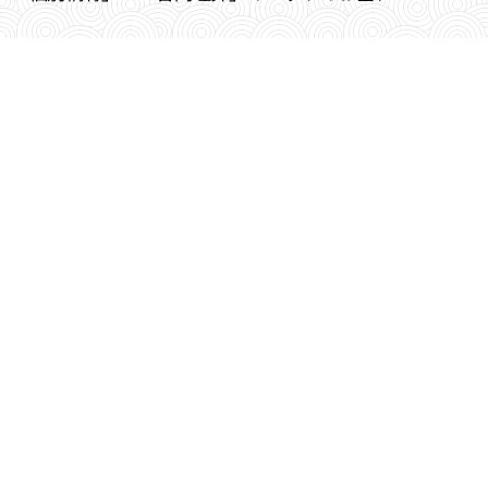
「
メモリアルプレート供養」「読経・卒塔婆供養」より
お選び頂けます。
ペット供養・動物供養どうぞお気軽にご相談下さい。
☎0594-22-3924